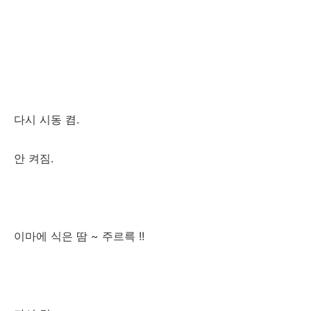
다시 시동 켬.
안 켜짐.
이마에 식은 땀 ~ 주르륵 !!