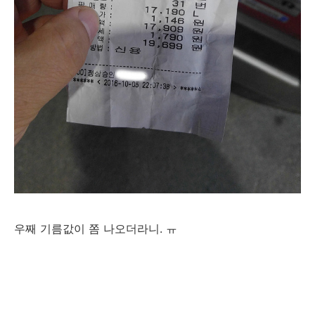
우째 기름값이 쫌 나오더라니. ㅠ