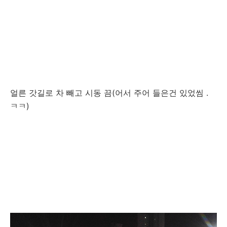
얼른 갓길로 차 빼고 시동 끔(어서 주어 들은건 있었씸 .
ㅋㅋ)