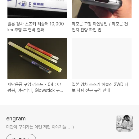
일본 경차 스즈키 허슬러 10,000
리모콘 고장 확인방법 / 리모콘 건
km 주행 후 연비 결과
전지 잔량 확인 법
재난용품 구입 리스트 - 04 : 야
일본 경차 스즈키 허슬러 2WD 터
광봉, 야광막대, Glowstick 구입
보 차량 전구 규격 안내
요령
engram
미관이 꾸며가는 이런 저런 이야기들... :)