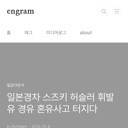
본문 바로가기
engram
홈
태그
미디어로그
about
일상다반사
일본경차 스즈키 허슬러 휘발
유 경유 혼유사고 터지다
by RichNam
2016. 10. 8.