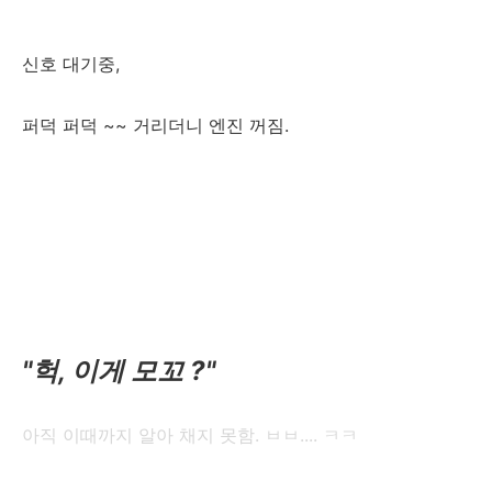
신호 대기중,
퍼덕 퍼덕 ~~ 거리더니 엔진 꺼짐.
"헉, 이게 모꼬 ?"
아직 이때까지 알아 채지 못함. ㅂㅂ.... ㅋㅋ