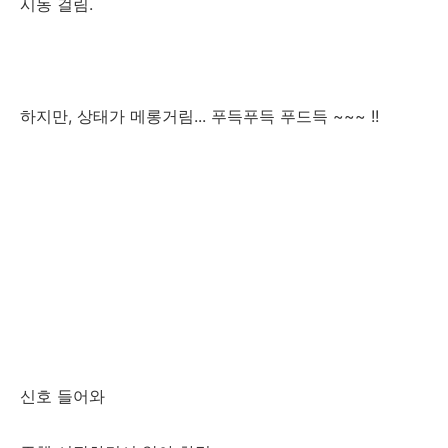
시동 걸림.
하지만, 상태가 메롱거림... 푸득푸득 푸드득 ~~~ !!
신호 들어와