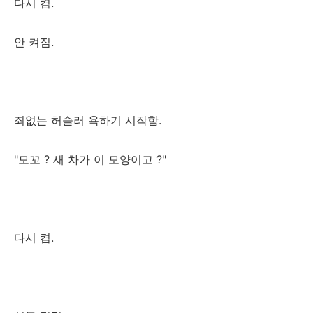
다시 켬.
안 켜짐.
죄없는 허슬러 욕하기 시작함.
"모꼬 ? 새 차가 이 모양이고 ?"
다시 켬.