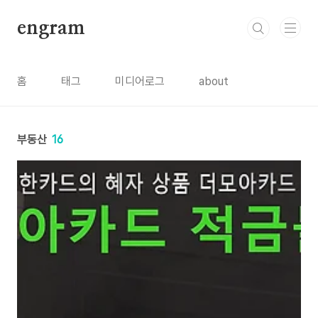
본문 바로가기
engram
홈
태그
미디어로그
about
부동산
16