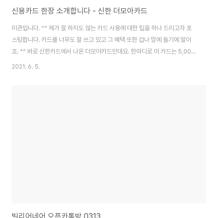
신용카드 한장 소개합니다 - 신한 더모아카드
미관입니다. ^^ 제가 잘 하지도 않는 카드 사용에 대한 팁을 하나 드리고자 포
스팅합니다. 카드를 너무도 잘 쓰고 있고 그 혜택 또한 겁나 맘에 들기에 말이
죠. ^^ 바로 신한카드에서 나온 더모아카드인데요. 한마디로 이 카드는 5,000
원 이상 결제껀에 대해서 천원 미만 금액을 무조건 적립해 줍니다. 그러니까,
2021. 6. 5.
9,500원을 결제 했다면 500원을 5,980원을 결제 헀다면 980원을 4,700
원을 결제 했다면 ? 꽝 !! 이런거죠. 물론 전월 실적이 30만원 이상이어야 한다
는 조건이 있지만 요즘 카드는 뭘 쓰더라도 전월 실적 얼마 이상을 따지잖아요
? 자자 !! 신한카드 앱에서 소개하는 카드 설명 보실게요. 제가 조금전 말씀드린
내용들이 다 들어가 있죠 ? 거기에 특별 적립이란게 또 있어요. 배달앱을 ..
빌리어네어 오픈카톡방 0313