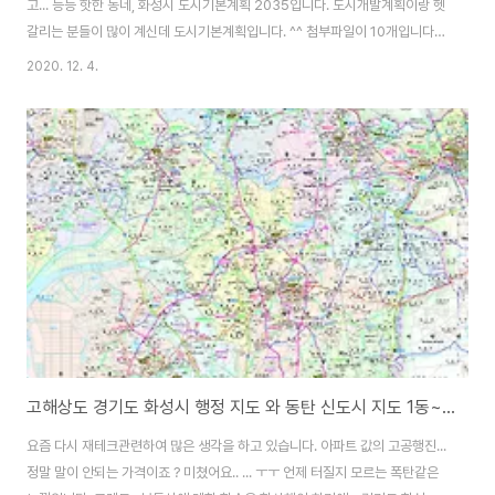
고... 등등 핫한 동네, 화성시 도시기본계획 2035입니다. 도시개발계획이랑 헷
갈리는 분들이 많이 계신데 도시기본계획입니다. ^^ 첨부파일이 10개입니다.
블로그에 10MB 파일까지만 첨부가 되는지라... ㅠㅠ 분할압축하여 올립니다.
2020. 12. 4.
과거 올린 아래 자료와 함꼐 보시면 큰 도움이 되실겁니다. 2017/01/30 - 화
성시 도시기본계획 2020년 화성시 도시기본계획 2020년 경기도 화성시 도
시기본계획 2020년 입니다. 동탄쪽 투자 관심 있으신 분께는 도움될 자료입
니다. richnam.com 부동산 투자는 한걸음부터... 도시기본계획이 그 첫걸음
입니다. ^^ 동탄신도시를 아우러 향남신도시 등 화성의 투자할만한 곳들이 많
은데요. ..
고해상도 경기도 화성시 행정 지도 와 동탄 신도시 지도 1동~8동까지
요즘 다시 재테크관련하여 많은 생각을 하고 있습니다. 아파트 값의 고공행진...
정말 말이 안되는 가격이죠 ? 미쳤어요.. ... ㅜㅜ 언제 터질지 모르는 폭탄같은