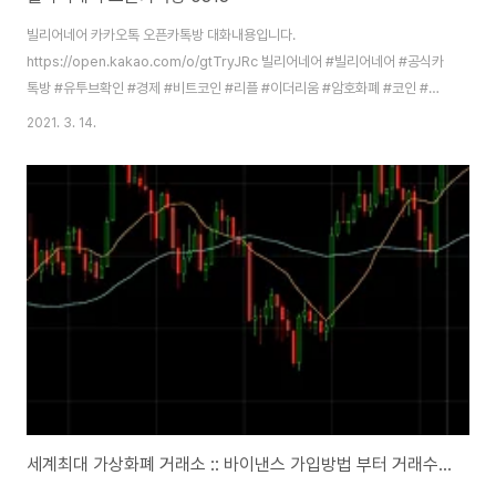
빌리어네어 카카오톡 오픈카톡방 대화내용입니다.
https://open.kakao.com/o/gtTryJRc 빌리어네어 #빌리어네어 #공식카
톡방 #유투브확인 #경제 #비트코인 #리플 #이더리움 #암호화폐 #코인 #라
코 open.kakao.com --------------- 2021년 3월 13일 토요일 ------
2021. 3. 14.
--------- 열정/비트/여오전 12:00좋은 정보 감사드립니당👍 스카이최/이더
리플/여오전 12:06저기 혹시 코인원 데일리 리워드 스테이킹기능 이용들 하시
는지요., 코인보유만하고있어도 리워드해준다는데 믿을만 한지 하시는분들 계
신가요? 가쥬아/체인링크/남자오전 12:10네 믿을만해요 스카이최/이더 리플/
여오전 12:11앗 넵넵 감사합니다~^^ 약/비캐/여님이 나갔습니다. 이노/라코,
세타/남오..
세계최대 가상화폐 거래소 :: 바이낸스 가입방법 부터 거래수수료 할인까지 (바이넌스 가입)