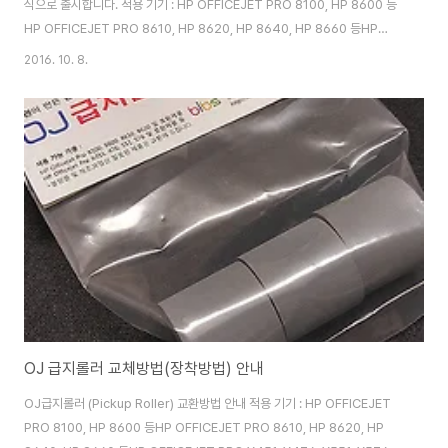
식으로 출시합니다. 적용 기기 : HP OFFICEJET PRO 8100, HP 8600 등
HP OFFICEJET PRO 8610, HP 8620, HP 8640, HP 8660 등HP
OFFICEJET PRO X451, X476, X551, X576 등기타 위 기종의 파생모델
2016. 10. 8.
에 적용가능 함 .... 무한잉크 분야의 최고의 기종은 호불호가 갈릴 수 있겠지만,
HP 8100과 HP 8600이라고 생각합니다.해당 장비를 오래 사용하고자 급지
롤러를 찾았지만, 썩 맘에 들지 아니하였고, 급기야 제작할 결심을 하게 되었습
니다.급지롤러 제작에 대한 생각은 3년전부터 했었지만, 쉽지 않은 길이었습니
다.열심히 수소문하여 국내 최고..
OJ 급지롤러 교체방법(장착방법) 안내
OJ급지롤러 (Pickup Roller) 교환방법 안내 적용 기기 : HP OFFICEJET
PRO 8100, HP 8600 등HP OFFICEJET PRO 8610, HP 8620, HP