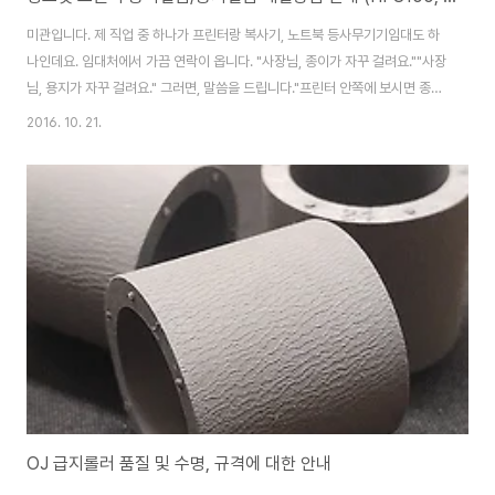
미관입니다. 제 직업 중 하나가 프린터랑 복사기, 노트북 등사무기기임대도 하
나인데요. 임대처에서 가끔 연락이 옵니다. "사장님, 종이가 자꾸 걸려요.""사장
님, 용지가 자꾸 걸려요." 그러면, 말씀을 드립니다."프린터 안쪽에 보시면 종이
걸린게 있을거에요. 그걸 다 제거해 주세요.구석 구석 샅샅히 살피면 종이 쪼가
2016. 10. 21.
리 같은 것도 모두 뺴주셔야 합니다." 라고 말입니다. 하지만,모든 고객분들의
대답은 다 똑같습니다. "다 뺏는데도 걸리는데요 ?" "........"할말을 잃었다가 이
내 정신을 차린 미관 !"알겠습니다. 방문 드리겠습니다. 지금 바로는 안되고 이
따 오후에나 시간이 될꺼 같습니다." 하지만,모든 고객분은 빨리 와주길 바라지
만그게 어찌 내 맘대로 되는 일인가 ?나도 일정이 있고 직원들도 일정이 있..
OJ 급지롤러 품질 및 수명, 규격에 대한 안내