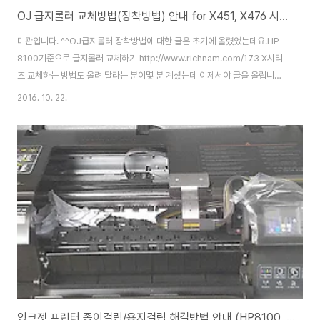
OJ 급지롤러 교체방법(장착방법) 안내 for X451, X476 시리즈
미관입니다. ^^OJ급지롤러 장착방법에 대한 글은 초기에 올렸었는데요.HP
8100기준으로 급지롤러 교체하기 http://www.richnam.com/173 X시리
즈 교체하는 방법도 올려 달라는 분이몇 분 계셨는데 이제서야 글을 올립니다.
(__); 마침,임대거래처에서 콜이 왔습니다.증상을 여쭈니, 인쇄가 안된다고 합
2016. 10. 22.
니다. 껏다 켜면 다시 될 때도 있고, 안 될 때도 있다고 합니다.(역시 이해하기
어렵습니다. ㅠ)장비 액정에 무슨 내용이 나오냐고 여쭈었더니 2번 용지함에
용지를 넣으라고 나온다네. ㅎㅎ;분명 용지는 있는데 .... 소리만 몇번 나고 그
메세지가 다시 뜬다고 얘길 하니,이건 100% 급지롤러 문제구나 하고 생각을
했습니다. (거긴 출력량이 많은 곳입니다. ) 나름 우수고객인지라 부리나케 뛰..
잉크젯 프린터 종이걸림/용지걸림 해결방법 안내 (HP8100, HP8600, HP8610 등)