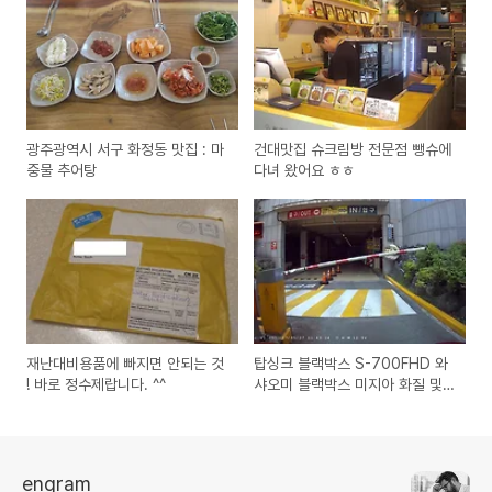
광주광역시 서구 화정동 맛집 : 마
건대맛집 슈크림방 전문점 뺑슈에
중물 추어탕
다녀 왔어요 ㅎㅎ
재난대비용품에 빠지면 안되는 것
탑싱크 블랙박스 S-700FHD 와
! 바로 정수제랍니다. ^^
샤오미 블랙박스 미지아 화질 및
화각 비교
engram