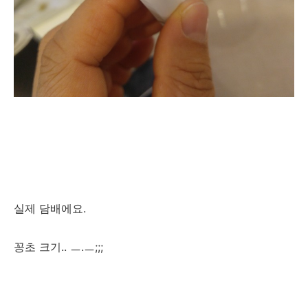
실제 담배에요.
꽁초 크기.. ㅡ.ㅡ;;;