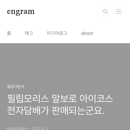
본문 바로가기
engram
홈
태그
미디어로그
about
일상다반사
필립모리스 말보로 아이코스
전자담배가 판매되는군요.
by RichNam
2017. 6. 1.