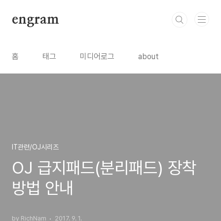
본문 바로가기
engram
홈
태그
미디어로그
about
IT관련/OJ시리즈
OJ 급지패드(분리패드) 장착
방법 안내
by RichNam
2017. 9. 1.