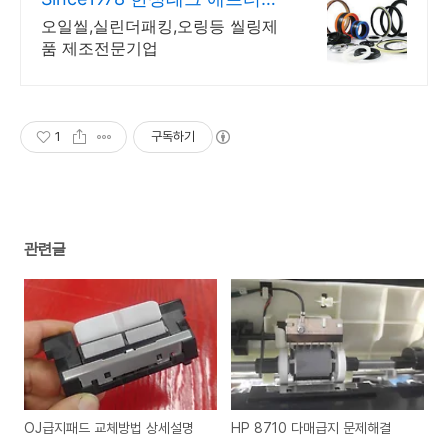
켓시장점유율 No.1
오일씰,실린더패킹,오링등 씰링제
품 제조전문기업
1
구독하기
관련글
OJ급지패드 교체방법 상세설명
HP 8710 다매급지 문제해결