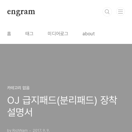
본문 바로가기
engram
홈
태그
미디어로그
about
카테고리 없음
OJ 급지패드(분리패드) 장착
설명서
by RichNam
2017. 9. 9.