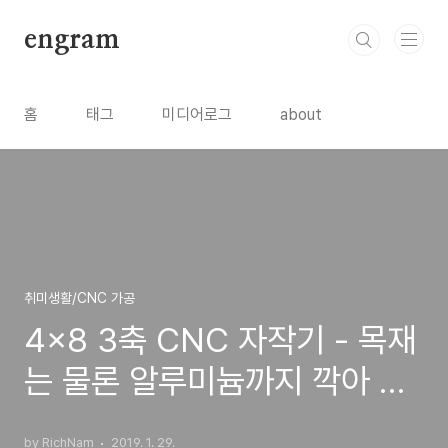
본문 바로가기
engram
홈
태그
미디어로그
about
취미생활/CNC 가공
4x8 3축 CNC 자작기 - 목재
는 물론 알루미늄까지 깍아 보
자 #4
by RichNam
2019. 1. 29.