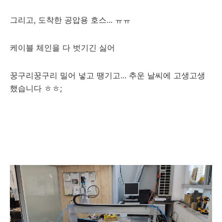
그리고, 도착한 공압용 호스... ㅠㅠ
케이블 체인을 다 벗기긴 싫어
꿍구리꿍구리 밀어 넣고 땡기고... 추운 날씨에 고생고생
했습니다 ㅎㅎ;