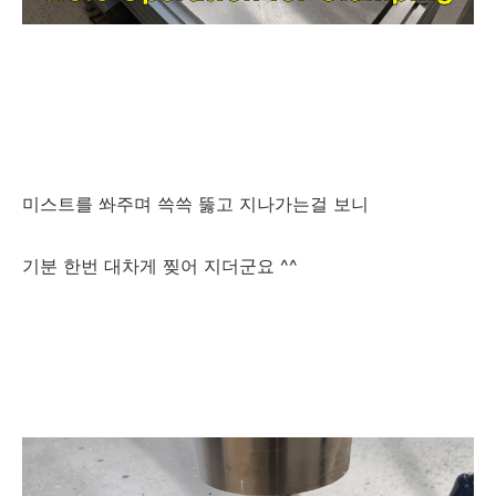
미스트를 쏴주며 쓱쓱 뚫고 지나가는걸 보니
기분 한번 대차게 찢어 지더군요 ^^