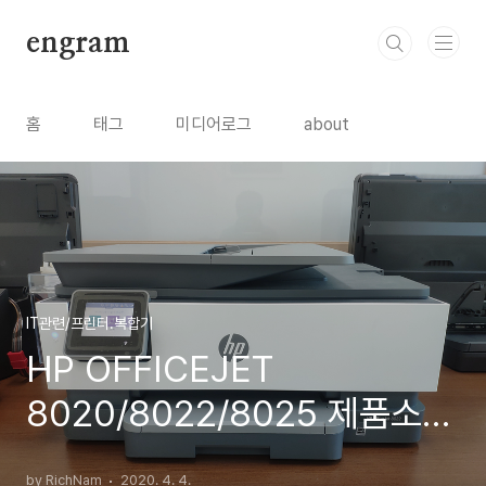
본문 바로가기
engram
홈
태그
미디어로그
about
IT관련/프린터.복합기
HP OFFICEJET
8020/8022/8025 제품소
개, 출력속도 정보
by RichNam
2020. 4. 4.