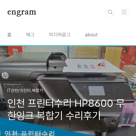
본문 바로가기
engram
홈
태그
미디어로그
about
IT관련/프린터.복합기
인천 프린터수리 HP8600 무
한잉크 복합기 수리후기
by RichNam
2021. 4. 6.