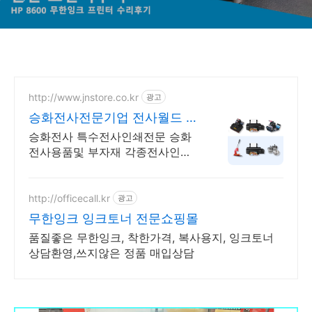
http://www.jnstore.co.kr
광고
승화전사전문기업 전사월드 포
토머그컵만들기 장비판매
승화전사 특수전사인쇄전문 승화
전사용품및 부자재 각종전사인쇄
용품 도매공급
http://officecall.kr
광고
무한잉크 잉크토너 전문쇼핑몰
품질좋은 무한잉크, 착한가격, 복사용지, 잉크토너
상담환영,쓰지않은 정품 매입상담