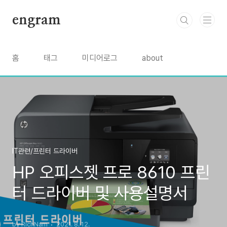
본문 바로가기
engram
홈
태그
미디어로그
about
IT관련/프린터 드라이버
HP 오피스젯 프로 8610 프린
터 드라이버 및 사용설명서
by RichNam
2021. 8. 12.