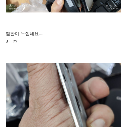
철판이 두껍네요....
3T ??