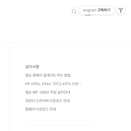
engram
구독하기
공지사항
엡손 펌웨어 업데이트 막는 방법
HP 695x, 696x 그리고 697x 다운⋯
엡손 WF-2850 무칩 설치안내
프린터 드라이버 다운로드 안내
펌웨어 다운로드 안내