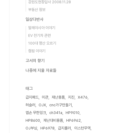
강원도현장답사 2008.11.28
부동산 정보
일상다반사
말레이시아 이야기
EV 전기차 관련
100대 명산 오르기
캠핑 이야기
고서의 향기
나중에 지울 자료들
태그
급지패드
미관
재난용품
지진
X476
허슬러
OJX
cnc가구만들기
엡손 무한잉크
ch341a
HP9010
HP8600
재난대비용품
HP6962
OJ부싱
HP6978
급지롤러
이스턴무역