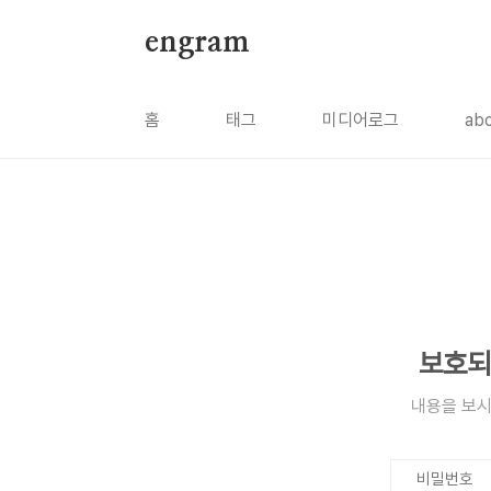
본문 바로가기
engram
홈
태그
미디어로그
ab
보호되
내용을 보시