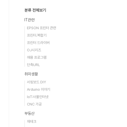
분류 전체보기
IT관련
EPSON 프린터 관련
프린터.복합기
프린터 드라이버
OJ시리즈
애용 프로그램
단축URL
취미생활
서핑보드 DIY
Arduino 이야기
IoT:사물인터넷
CNC 가공
부동산
재테크