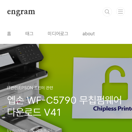
본문 바로가기
engram
홈
태그
미디어로그
about
IT관련/EPSON 프린터 관련
엡손 WF-C5790 무칩펌웨어
다운로드 V41
by RichNam
2023. 9. 26.