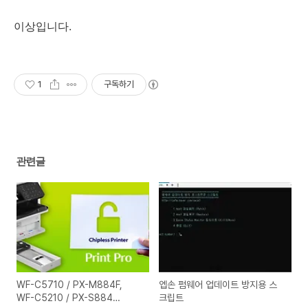
이상입니다.
1
구독하기
관련글
WF-C5710 / PX-M884F,
엡손 펌웨어 업데이트 방지용 스
WF-C5210 / PX-S884
크립트