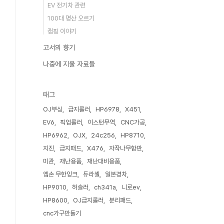
EV 전기차 관련
100대 명산 오르기
캠핑 이야기
고서의 향기
나중에 지울 자료들
태그
OJ부싱
급지롤러
HP6978
X451
EV6
픽업롤러
이스턴무역
CNC가공
HP6962
OJX
24c256
HP8710
지진
급지패드
X476
자작나무합판
미관
재난용품
재난대비용품
엡손 무한잉크
듀라셀
일본경차
HP9010
허슬러
ch341a
니로ev
HP8600
OJ급지롤러
분리패드
cnc가구만들기