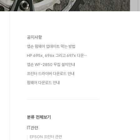
공지사항
엡손 펌웨어 업데이트 막는 방법
HP 695x, 696x 그리고 697x 다운⋯
엡손 WF-2850 무칩 설치안내
프린터 드라이버 다운로드 안내
펌웨어 다운로드 안내
분류 전체보기
IT관련
EPSON 프린터 관련