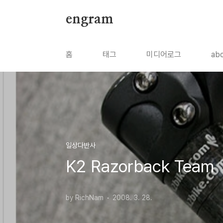
본문 바로가기
engram
홈
태그
미디어로그
ab
일상다반사
K2 Razorback Team
by RichNam
2008. 3. 28.