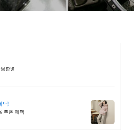
상담환영
혜택!
FF+23% 쿠폰 혜택