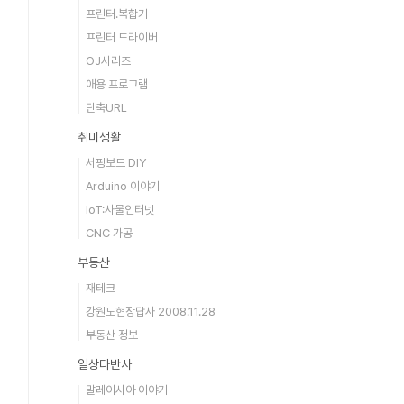
프린터.복합기
프린터 드라이버
OJ시리즈
애용 프로그램
단축URL
취미생활
서핑보드 DIY
Arduino 이야기
IoT:사물인터넷
CNC 가공
부동산
재테크
강원도현장답사 2008.11.28
부동산 정보
일상다반사
말레이시아 이야기