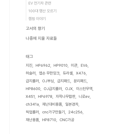
EV 전기차 관련
100대 명산 오르기
캠핑 이야기
고서의 향기
나중에 지울 자료들
태그
지진
HP6962
HP9010
미관
EV6
허슬러
엡손 무한잉크
듀라셀
X476
급지롤러
OJ부싱
급지패드
분리패드
HP8600
OJ급지롤러
OJX
이스턴무역
X451
HP6978
자작나무합판
니로ev
ch341a
재난대비용품
일본경차
픽업롤러
cnc가구만들기
24c256
재난용품
HP8710
CNC가공