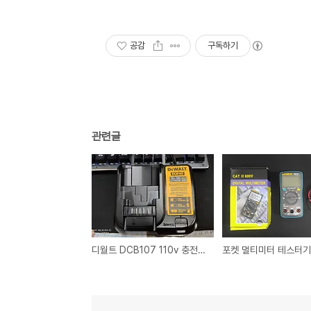
공감
구독하기
관련글
디월트 DCB107 110v 충전기를 220v 충전기로 개조해 보자