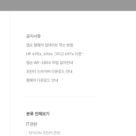
공지사항
엡손 펌웨어 업데이트 막는 방법
HP 695x, 696x 그리고 697x 다운⋯
엡손 WF-2850 무칩 설치안내
프린터 드라이버 다운로드 안내
펌웨어 다운로드 안내
분류 전체보기
IT관련
EPSON 프린터 관련