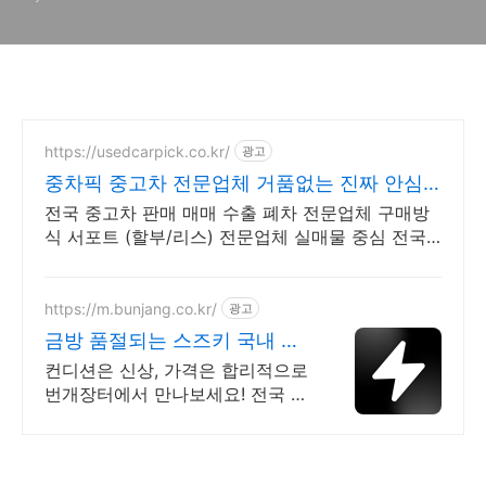
https://usedcarpick.co.kr/
광고
중차픽 중고차 전문업체 거품없는 진짜 안심
거래
전국 중고차 판매 매매 수출 폐차 전문업체 구매방
식 서포트 (할부/리스) 전문업체 실매물 중심 전국
비대면 계약 및 탁송 지원, 전국 매입 판매 거품 빠
진 거래
https://m.bunjang.co.kr/
광고
금방 품절되는 스즈키 국내 최
대 브랜드 중고거래
컨디션은 신상, 가격은 합리적으로
번개장터에서 만나보세요! 전국 각
지에서 올라오는 전국구 최다 상품
매일 10만 개 이상의 신규 상품 업
로드