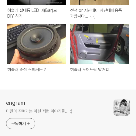
허슬러 실내등 LED 바(Bar)로
전쟁 or 지진대비 재난대비용품
DIY 하기
가방싸다... -.-;
허슬러 순정 스피커는 ?
허슬러 도어트림 탈거법
engram
미관이 꾸며가는 이런 저런 이야기들... :)
구독하기