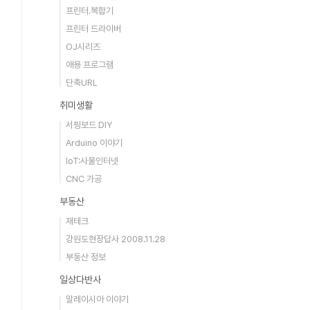
프린터.복합기
프린터 드라이버
OJ시리즈
애용 프로그램
단축URL
취미생활
서핑보드 DIY
Arduino 이야기
IoT:사물인터넷
CNC 가공
부동산
재테크
강원도현장답사 2008.11.28
부동산 정보
일상다반사
말레이시아 이야기