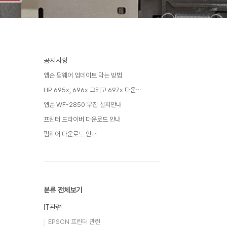
공지사항
엡손 펌웨어 업데이트 막는 방법
HP 695x, 696x 그리고 697x 다운⋯
엡손 WF-2850 무칩 설치안내
프린터 드라이버 다운로드 안내
펌웨어 다운로드 안내
분류 전체보기
IT관련
EPSON 프린터 관련