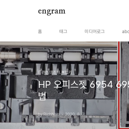
본문 바로가기
engram
홈
태그
미디어로그
ab
IT관련/프린터.복합기
HP 오피스젯 6954 69
법
by RichNam
2020. 8. 7.