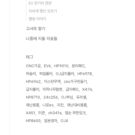
EV 전기차 관련
100대 명산 오르기
캠핑 이야기
고서의 향기
나중에 지울 자료들
태그
CNC가공
EV6
HP9010
분리패드
허슬러
픽업롤러
OJ급지롤러
HP6978
HP6962
이스턴무역
cnc가구만들기
급지롤러
자작나무합판
급지패드
X476
HP8710
24c256
OJ부싱
듀라셀
재난용품
니로ev
지진
재난대비용품
X451
미관
ch341a
엡손 무한잉크
HP8600
일본경차
OJX