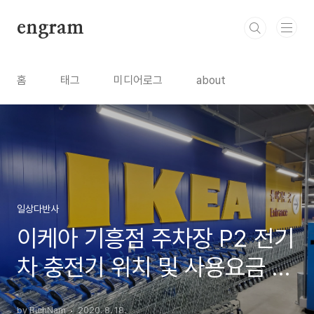
본문 바로가기
engram
홈
태그
미디어로그
about
일상다반사
이케아 기흥점 주차장 P2 전기
차 충전기 위치 및 사용요금 안
내
by RichNam
2020. 8. 18.