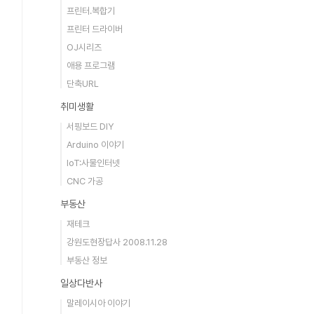
프린터.복합기
프린터 드라이버
OJ시리즈
애용 프로그램
단축URL
취미생활
서핑보드 DIY
Arduino 이야기
IoT:사물인터넷
CNC 가공
부동산
재테크
강원도현장답사 2008.11.28
부동산 정보
일상다반사
말레이시아 이야기