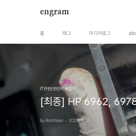
본문 바로가기
engram
홈
태그
미디어로그
ab
IT관련/프린터.복합기
[최종] HP 6962, 6
by RichNam
2020. 9. 11.