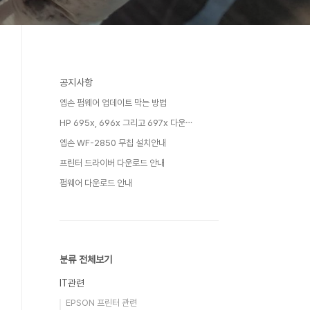
공지사항
엡손 펌웨어 업데이트 막는 방법
HP 695x, 696x 그리고 697x 다운⋯
엡손 WF-2850 무칩 설치안내
프린터 드라이버 다운로드 안내
펌웨어 다운로드 안내
분류 전체보기
IT관련
EPSON 프린터 관련