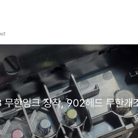
out
978 무한잉크 장착, 902헤드 무한개