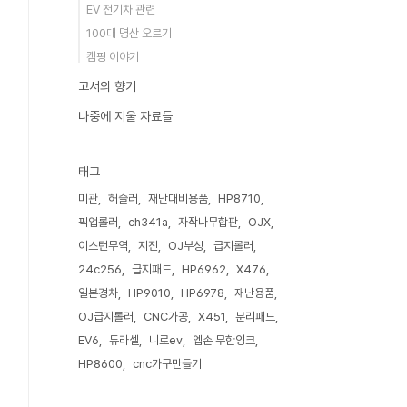
EV 전기차 관련
100대 명산 오르기
캠핑 이야기
고서의 향기
나중에 지울 자료들
태그
미관
허슬러
재난대비용품
HP8710
픽업롤러
ch341a
자작나무합판
OJX
이스턴무역
지진
OJ부싱
급지롤러
24c256
급지패드
HP6962
X476
일본경차
HP9010
HP6978
재난용품
OJ급지롤러
CNC가공
X451
분리패드
EV6
듀라셀
니로ev
엡손 무한잉크
HP8600
cnc가구만들기