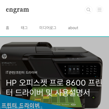
본문 바로가기
engram
홈
태그
미디어로그
about
IT관련/프린터 드라이버
HP 오피스젯 프로 8600 프린
터 드라이버 및 사용설명서
by RichNam
2021. 8. 12.