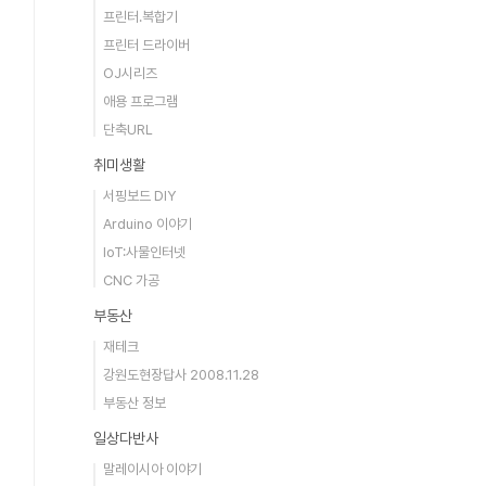
프린터.복합기
프린터 드라이버
OJ시리즈
애용 프로그램
단축URL
취미생활
서핑보드 DIY
Arduino 이야기
IoT:사물인터넷
CNC 가공
부동산
재테크
강원도현장답사 2008.11.28
부동산 정보
일상다반사
말레이시아 이야기