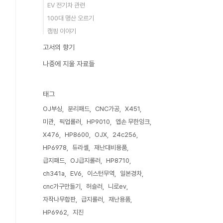
EV 전기차 관련
100대 명산 오르기
캠핑 이야기
고서의 향기
나중에 지울 자료들
태그
OJ부싱
분리패드
CNC가공
X451
미관
픽업롤러
HP9010
엡손 무한잉크
X476
HP8600
OJX
24c256
HP6978
듀라셀
재난대비용품
급지패드
OJ급지롤러
HP8710
ch341a
EV6
이스턴무역
일본경차
cnc가구만들기
허슬러
니로ev
자작나무합판
급지롤러
재난용품
HP6962
지진