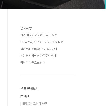
공지사항
엡손 펌웨어 업데이트 막는 방법
HP 695x, 696x 그리고 697x 다운⋯
엡손 WF-2850 무칩 설치안내
프린터 드라이버 다운로드 안내
펌웨어 다운로드 안내
분류 전체보기
IT관련
EPSON 프린터 관련