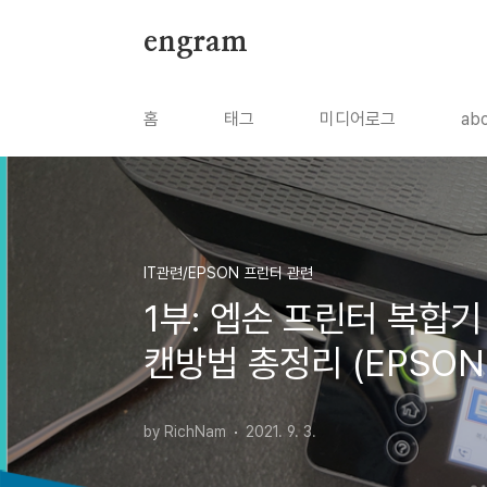
본문 바로가기
engram
홈
태그
미디어로그
ab
IT관련/EPSON 프린터 관련
1부: 엡손 프린터 복합기 
캔방법 총정리 (EPSON 
by RichNam
2021. 9. 3.