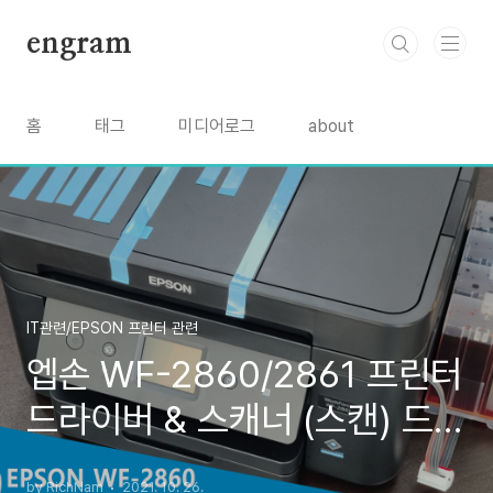
본문 바로가기
engram
홈
태그
미디어로그
about
IT관련/EPSON 프린터 관련
엡손 WF-2860/2861 프린터
드라이버 & 스캐너 (스캔) 드라
이버
by RichNam
2021. 10. 26.