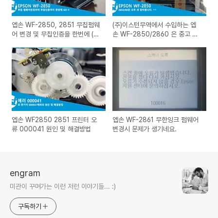
엡손 WF-2850, 2851 무칩펌웨
(주)이스턴무역에서 수입하는 엡
어 변경 및 무칩인증을 한번에 (재
손 WF-2850/2860 은 중고 장
인증기능 추가) 2850go.exe
비(리퍼)가 아닙니다.
엡손 WF2850 2851 프린터 오
엡손 WF-2861 무한잉크 펌웨어
류 000041 원인 및 해결방법
변경시 문제가 생기네요.
engram
미관이 꾸며가는 이런 저런 이야기들... :)
구독하기