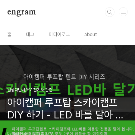
본문 바로가기
engram
홈
태그
미디어로그
about
일상다반사/EV 전기차 관련
아이캠퍼 루프탑 스카이캠프
DIY 하기 - LED 바를 달아 훤
하게 불을 밝혀 보자
by RichNam
2022. 5. 17.