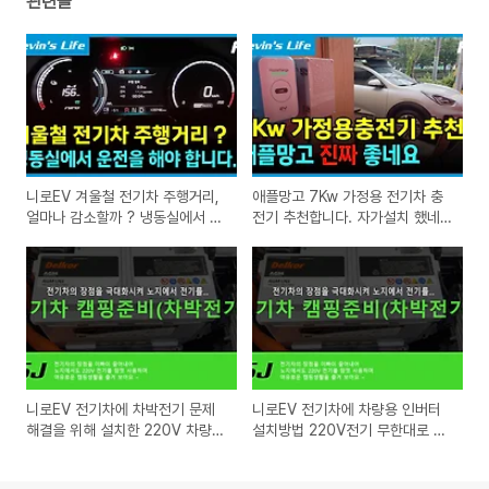
관련글
니로EV 겨울철 전기차 주행거리,
애플망고 7Kw 가정용 전기차 충
얼마나 감소할까 ? 냉동실에서 운
전기 추천합니다. 자가설치 했네
전을... ㅠㅠ
요.
니로EV 전기차에 차박전기 문제
니로EV 전기차에 차량용 인버터
해결을 위해 설치한 220V 차량용
설치방법 220V전기 무한대로 사
인버터 탈거 방법
용하여 노지캠핑 전기문제 해결
(작업방법)