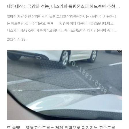
내돈내산 :: 극강의 성능, 나스카피 롤링몬스터 헤드랜턴 추천 !!! 진짜 밝습니다.
얼마전 차량 전면 유리에 생긴 돌빵.그리고 유리복원하시는 사장님이 사용하시
는 헤드랜턴. 겁나 밝더군요. ㅋㅋ 당연히 어디 제품이냐 물었습니다.바로
나스카피 NASKAPI 제품이라고 합니다. 중국브랜드이긴 하지만묻지마 중국
제품보다 훨씬 뛰어난 제품이었습니다. 그간 십여년의 기간동안 중국 알리에서
2024. 4. 28.
구입한 랜턴이 한두개가 아닌데요딱 그 가격만큼 한 제품들이 많았습니다. 걔
네가 사용한다는 LED칩이 진짜 CREE 제품인지도 모르겠고내부 배선이 끊어
져 분해해서 납땜을 한적도 있었고... 솔직히 신뢰가 많이 떨어진 상황
에.... 여기 실제 사용자이신 유리복원 사장님께 여쭈었죠.이 랜턴 어떠냐고
말이죠. 아주 흡족해 하시더라고요. ㅋㅋ 그래서 저도 구입 했습니다. 판매
자가 알려주는 기본..
또 돌빵,,,, 영동고속도로는 제게 최악으로 여겨지는 고속도로입니다. ㅠㅠ