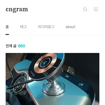
본문 바로가기
engram
홈
태그
미디어로그
about
전체 글
880