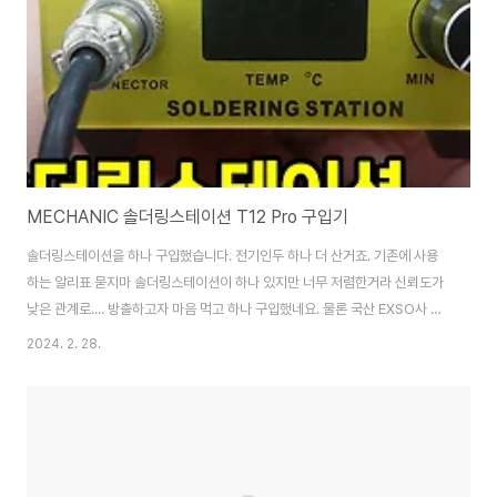
MECHANIC 솔더링스테이션 T12 Pro 구입기
솔더링스테이션을 하나 구입했습니다. 전기인두 하나 더 산거죠. 기존에 사용
하는 알리표 묻지마 솔더링스테이션이 하나 있지만 너무 저렴한거라 신뢰도가
낮은 관계로.... 방출하고자 마음 먹고 하나 구입했네요. 물론 국산 EXSO사 고
주파 솔더링스테이션인 LedSol-300 제품이 있습니다. 상당히 좋은 제품이
2024. 2. 28.
죠. 이 엑소 LedSol-300은 2채널 제품으로 인두팁이 2개 장착이 가능한 무
척 좋은겁니다. 개별 온도 조절도 가능하고,... ㅋ 그런데 이 LedSol-300에는
일반 인두팁과 칼팁이 달려 있어요. 무척 세밀한 납떔에는 적합하지 않아 좀 더
뾰족한 인두팁을 꼽아 사용할 고주파 인두기를 찾았는데.... 하코는 가격이 너무
사악해서 사고 싶은 마음이 들지 않더군요. 제가 전문 납땜을하는게 아니기에
더..