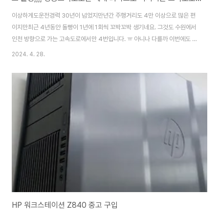
이상하게도운전경력 30년이 넘었지만년간 주행거리도 4만 이상으로 많은 편
이지만최근 4년동안 돌빵이 1년에 1회씩 꼬박꼬박 생기네요. 그것도 수원에서
인천 방향으로 가는 고속도로에서만 4번입니다. ㅠ 아니나 다를까 이번에도 또
돌빵...어쩐지 차 사고 1년간 돌빵이 없나 싶었는데인천으로 넘어가는 와중에
2024. 4. 28.
딱 ~~~ 소리나며 길다랗게 유리에 금이 갔습니다.ㅠㅠ 밖에서 보니돌 맞은
부위가 처참하리만큼 파였네요.화물차 ㅆ쉐키들.... 영동고속도로 끝나가는 지
점에 1치러 100Km 주행중에봤거든요 건너편 24톤급 덤프를요...거기서 떨어
진 돌멩이 하나가 중앙선을 넘어... ㅠㅠ 하도 돌빵이 많이 생기니이젠 대놓
고 연락드리는 사장님이 계십니다.이날도 엄청 늦은 시간에 오셔서 유리복원을
해 주셨습..
HP 워크스테이션 Z840 중고 구입