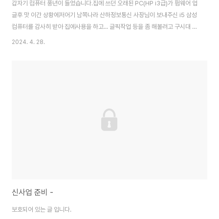
갑자기 컴퓨터 풍년이 들었습니다.집에 쓰던 오래된 PC(HP i3급)가 펌웨어 업
글후 맛 이간 상황에저어기 남쪽나라 산하정보통신 사장님이 보내주신 i5 삼성
컴퓨터를 감사히 받아 집에사용을 하고... 글픽작업 등을 좀 해볼려고 구시대 유
물(?)이긴 하지만썩어도 준치 이상급은 되리란 믿음으로 중고 워크스테이션을
2024. 4. 28.
하나 들였습니다. 이상하게 소시적부터 HP랑은 인연이 많네요.2개 있는 노트
북도 다 HP(얼마전까지 쓰던) 집 컴도 HP이번에 중고로 들인 워크스테이션도
HP밥 먹고 사는 일도 HP 프린터.. ㅋㅋ 일단 장비는 겁나게 무겁습니다.고철
로 팔아도 담뱃값은 건질듯 해 기분이 뿌듯 합니다. ㅋ 일단 과거 쓰던 성남 사
무실의 PC... 글고 보니 얘도 샌드브릿지가 들어간 놈이니 한 10년은 된듯 싶
네요...
신사업 준비 -
보호되어 있는 글 입니다.