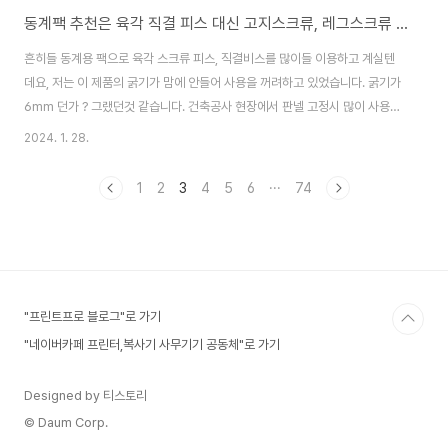
동계팩 추천은 육각 직결 피스 대신 고지스크류, 레그스크류 추천
흔히들 동계용 팩으로 육각 스크류 피스, 직결비스를 많이들 이용하고 계실텐
데요, 저는 이 제품의 굵기가 맘에 안들어 사용을 꺼려하고 있었습니다. 굵기가
6mm 던가 ? 그랬던것 같습니다. 건축공사 현장에서 판넬 고정시 많이 사용합
니다. 그러다 우연찮게 찾은 볼트 하나가 있습니다. 목재조립시 고중량의 목조
2024. 1. 28.
구조물 및 수출용 목재상자제작에 주로 사용되는 스크류입니다. 고지스크류라
고도 하며 래그스크류라고도 합니다. 두께가 12mm 짜리가 있는데 그 이상도
1
2
3
4
5
6
···
74
잇는듯 합니다. 길이는 현재 200mm와 250mm 그리고 300mm도 있으니
팩 대용으로 그만인듯 싶습니다. 동계용 팩뿐 아니라 하계용으로도 이 정도 길
이면 대박이지 않을까 해요, 무거운 망치는 버리고 입팩트 드릴 하나면 만사
OK !! 조만간 사용기 올릴게요.
"프린트프로 블로그"로 가기
"네이버카페 프린터,복사기 사무기기 공동체"로 가기
Designed by 티스토리
© Daum Corp.