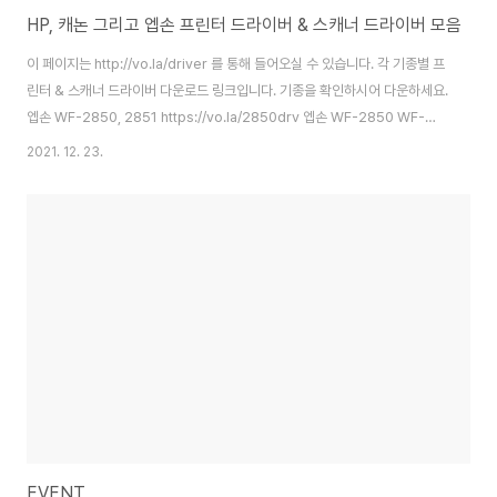
HP, 캐논 그리고 엡손 프린터 드라이버 & 스캐너 드라이버 모음
이 페이지는 http://vo.la/driver 를 통해 들어오실 수 있습니다. 각 기종별 프
린터 & 스캐너 드라이버 다운로드 링크입니다. 기종을 확인하시어 다운하세요.
엡손 WF-2850, 2851 https://vo.la/2850drv 엡손 WF-2850 WF-
2851 사용설명서 / 프린터 드라이버 차후 사용을 위해 엡손 WF-2850 WF-
2021. 12. 23.
2851 사용설명서와 프린터 드라이버를 올려 둡니다. 사용설명서입니다. 아래
의 PreInstall.cmd 는 사용자 PC에서 프린터 펌웨어가 업데이트 되는것을
막기위한 윈도우 richnam.com HP 9010 시리즈 프린터 드라이버
vo.la/9010 HP 오피스젯 9010 9012 9015 드라이버 (HP9010 드라이버
다운로드) 안녕하세요 ~ 프린터/복합기..
EVENT