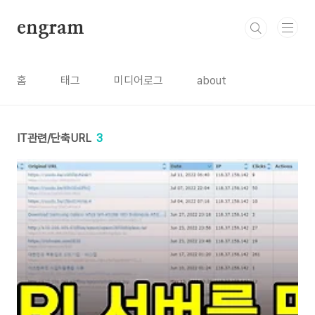
본문 바로가기
engram
홈
태그
미디어로그
about
IT관련/단축URL
3