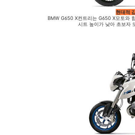
현대적 
BMW G650 X컨트리는 G650 X모토
시트 높이가 낮아 초보자 