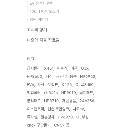
EV 전기차 관련
100대 명산 오르기
캠핑 이야기
고서의 향기
나중에 지울 자료들
태그
급지롤러
X451
허슬러
미관
OJX
HP8600
지진
재난대비용품
HP6962
EV6
자작나무합판
X476
OJ급지롤러
픽업롤러
ch341a
HP9010
급지패드
분리패드
HP8710
재난용품
24c256
이스턴무역
엡손 무한잉크
니로ev
듀라셀
일본경차
HP6978
OJ부싱
cnc가구만들기
CNC가공