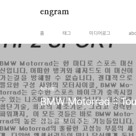
본문 바로가기
engram
홈
태그
미디어로그
ab
취미생활
BMW Motorrad :: To
by RichNam
2008. 5. 13.