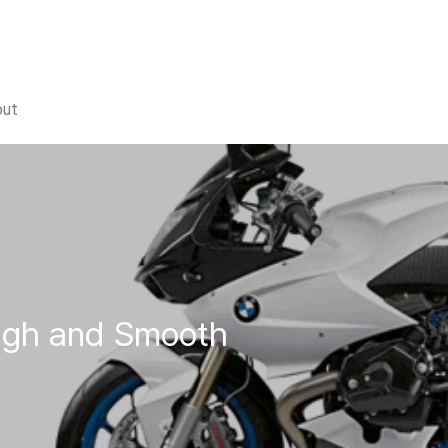
out
ugh and Smooth