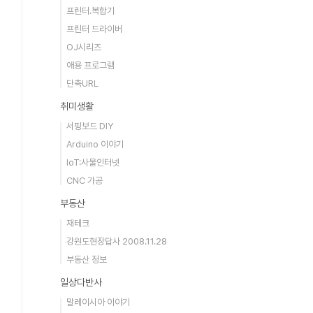
프린터.복합기
프린터 드라이버
OJ시리즈
애용 프로그램
단축URL
취미생활
서핑보드 DIY
Arduino 이야기
IoT:사물인터넷
CNC 가공
부동산
재테크
강원도현장답사 2008.11.28
부동산 정보
일상다반사
말레이시아 이야기