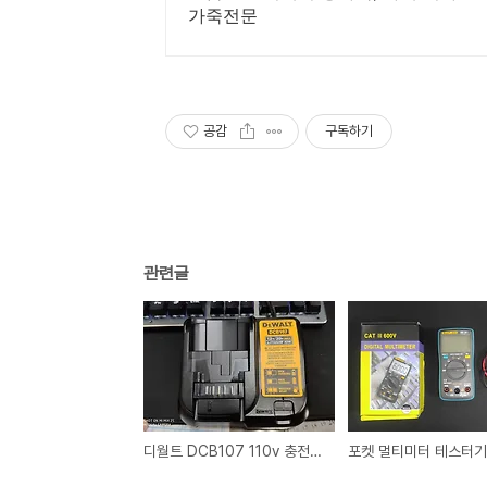
가죽전문
공감
구독하기
관련글
디월트 DCB107 110v 충전기를 220v 충전기로 개조해 보자