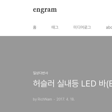
본문 바로가기
engram
홈
태그
미디어로그
ab
일상다반사
허슬러 실내등 LED 바(B
by RichNam
2017. 4. 18.