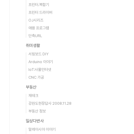
프린터.복합기
프린터 드라이버
OJ시리즈
애용 프로그램
단축URL
취미생활
서핑보드 DIY
Arduino 이야기
IoT:사물인터넷
CNC 가공
부동산
재테크
강원도현장답사 2008.11.28
부동산 정보
일상다반사
말레이시아 이야기