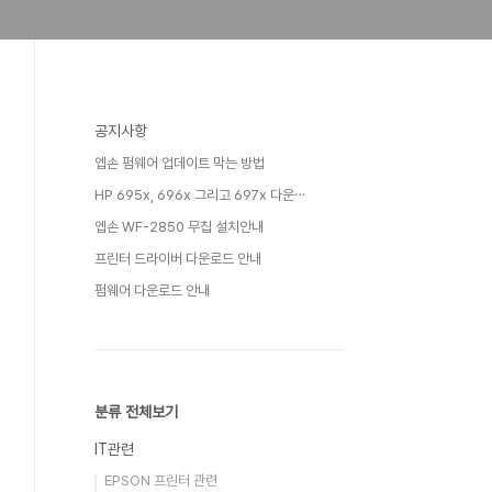
공지사항
엡손 펌웨어 업데이트 막는 방법
HP 695x, 696x 그리고 697x 다운⋯
엡손 WF-2850 무칩 설치안내
프린터 드라이버 다운로드 안내
펌웨어 다운로드 안내
분류 전체보기
IT관련
EPSON 프린터 관련