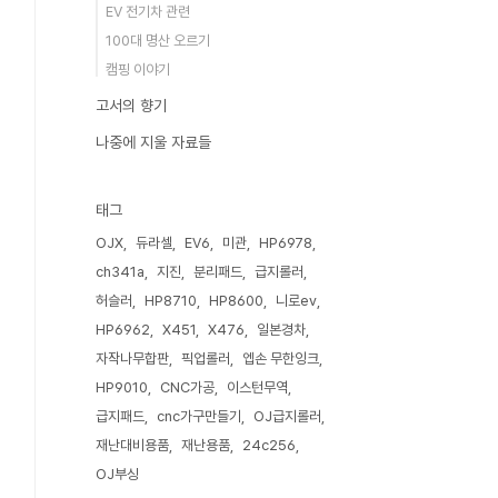
EV 전기차 관련
100대 명산 오르기
캠핑 이야기
고서의 향기
나중에 지울 자료들
태그
OJX
듀라셀
EV6
미관
HP6978
ch341a
지진
분리패드
급지롤러
허슬러
HP8710
HP8600
니로ev
HP6962
X451
X476
일본경차
자작나무합판
픽업롤러
엡손 무한잉크
HP9010
CNC가공
이스턴무역
급지패드
cnc가구만들기
OJ급지롤러
재난대비용품
재난용품
24c256
OJ부싱