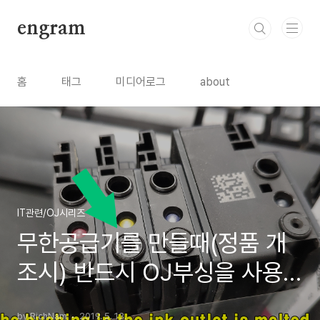
본문 바로가기
engram
홈
태그
미디어로그
about
IT관련/OJ시리즈
무한공급기를 만들때(정품 개
조시) 반드시 OJ부싱을 사용
해야 하는 이유
by RichNam
2019. 5. 13.