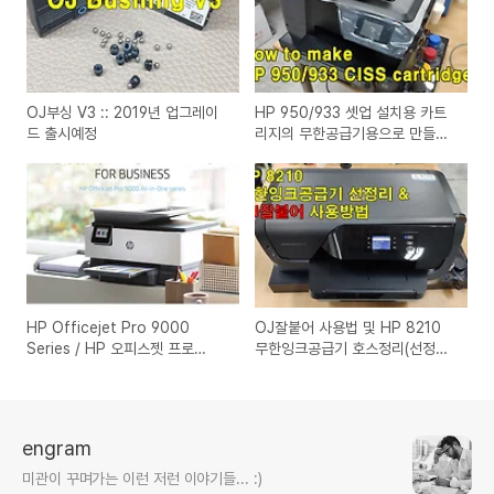
OJ부싱 V3 :: 2019년 업그레이
HP 950/933 셋업 설치용 카트
드 출시예정
리지의 무한공급기용으로 만들기
(Feat.OJ 부싱)
HP Officejet Pro 9000
OJ잘붙어 사용법 및 HP 8210
Series / HP 오피스젯 프로
무한잉크공급기 호스정리(선정리)
9000 시리즈 / HP 9010, HP
사용예
9020 / HP 960 카트리지
engram
미관이 꾸며가는 이런 저런 이야기들... :)