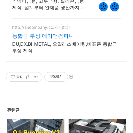
커넥터금형, 고무금형, 실리콘금형
제작. 설계부터 완제품 생산까지
맞춤 제작
http://ancompany.co.kr
광고
동합금 부싱 에이앤컴퍼니
DU,DX,BI-METAL, 오일레스베어링,비표준 동합금
부싱 제작
공감
구독하기
관련글