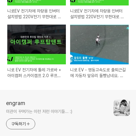
니로EV 전기차에 차량용 인버터
니로EV 전기차에 차량용 인버터
설치방법 220V전기 무한대로 사
설치방법 220V전기 무한대로 사
용하여 노지캠핑 전기문제 해결
용하여 노지캠핑 차박 전기문제
(작업방법)
해결 (준비물)
니로 EV 전기차에 툴레 가로바 +
니로 EV - 영동고속도로 출퇴근길
아이캠퍼 스카이캠프 2.0 루프탑
에 자동차 앞유리 돌빵났네요. 유
텐트 이전설치
리 복원, 유리 용접 했습니다. ㅠ
engram
미관이 꾸며가는 이런 저런 이야기들... :)
구독하기