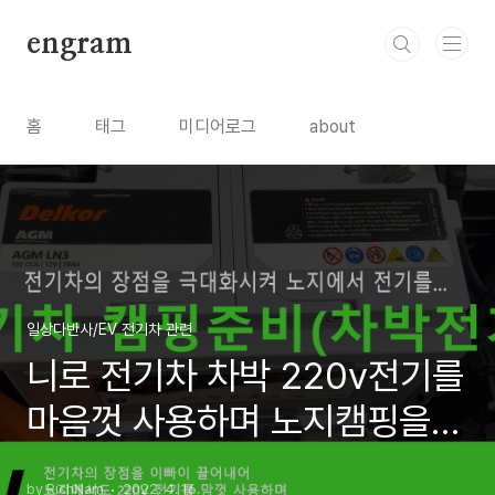
본문 바로가기
engram
홈
태그
미디어로그
about
일상다반사/EV 전기차 관련
니로 전기차 차박 220v전기를
마음껏 사용하며 노지캠핑을
즐겨보자
by RichNam
2022. 4. 16.