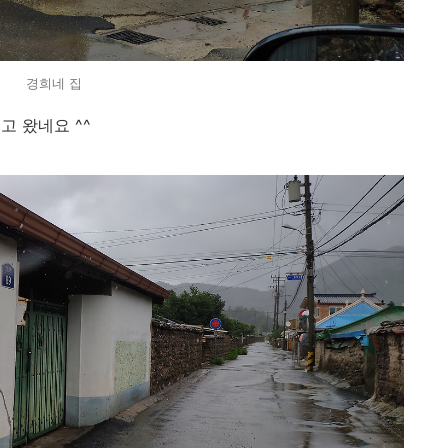
경희네 집
고 왔네요 ^^