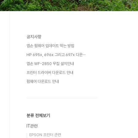
공지사항
엡손 펌웨어 업데이트 막는 방법
HP 695x, 696x 그리고 697x 다운⋯
엡손 WF-2850 무칩 설치안내
프린터 드라이버 다운로드 안내
펌웨어 다운로드 안내
분류 전체보기
IT관련
EPSON 프린터 관련