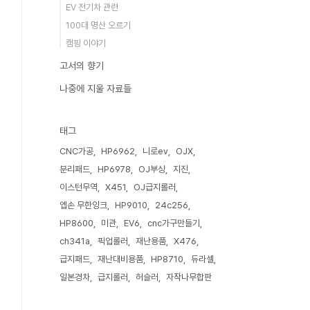
EV 전기차 관련
100대 명산 오르기
캠핑 이야기
고서의 향기
나중에 지울 자료들
태그
CNC가공
HP6962
니로ev
OJX
분리패드
HP6978
OJ부싱
지진
이스턴무역
X451
OJ급지롤러
엡손 무한잉크
HP9010
24c256
HP8600
미관
EV6
cnc가구만들기
ch341a
픽업롤러
재난용품
X476
급지패드
재난대비용품
HP8710
듀라셀
일본경차
급지롤러
허슬러
자작나무합판