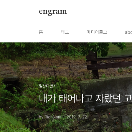
본문 바로가기
engram
홈
태그
미디어로그
ab
일상다반사
내가 태어나고 자랐던 고향
by RichNam
2019. 7. 22.