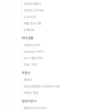
프린터.복합기
프린터 드라이버
OJ시리즈
애용 프로그램
단축URL
취미생활
서핑보드 DIY
Arduino 이야기
IoT:사물인터넷
CNC 가공
부동산
재테크
강원도현장답사 2008.11.28
부동산 정보
일상다반사
말레이시아 이야기